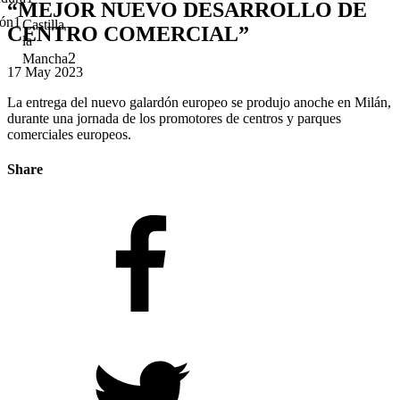
“MEJOR NUEVO DESARROLLO DE
1
ón
Castilla
CENTRO COMERCIAL”
la
2
Mancha
17 May 2023
La entrega del nuevo galardón europeo se produjo anoche en Milán,
durante una jornada de los promotores de centros y parques
comerciales europeos.
Share