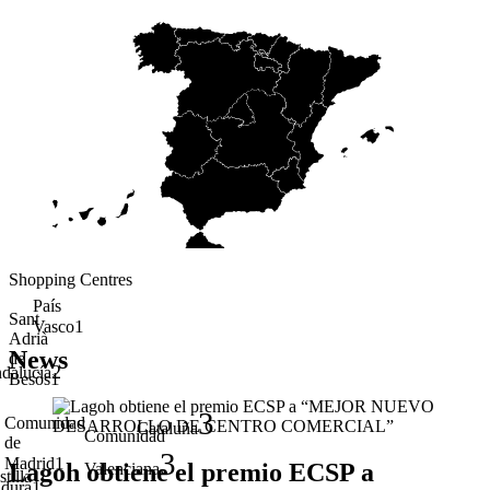
Shopping Centres
País
Sant
1
Vasco
Adrià
News
de
2
dalucía
1
Besòs
3
Comunidad
Cataluña
Comunidad
de
3
1
Madrid
Lagoh obtiene el premio ECSP a
Valenciana
tilla
1
dura