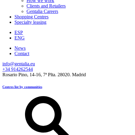
How we work
Clients and Retailers
Gentalia Careers
Shopping Centres
Specialty leasing
ESP
ENG
News
Contact
info@gentalia.eu
+34 914262544
Rosario Pino, 14-16, 7ª Plta. 28020. Madrid
Centres list by communities