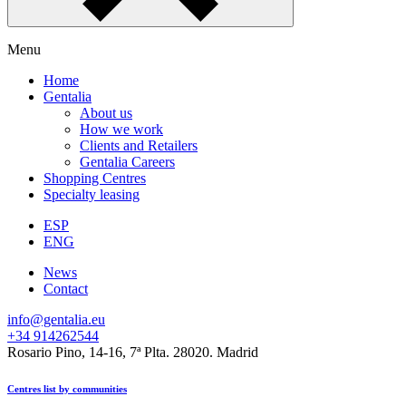
Menu
Home
Gentalia
About us
How we work
Clients and Retailers
Gentalia Careers
Shopping Centres
Specialty leasing
ESP
ENG
News
Contact
info@gentalia.eu
+34 914262544
Rosario Pino, 14-16, 7ª Plta. 28020. Madrid
Centres list by communities